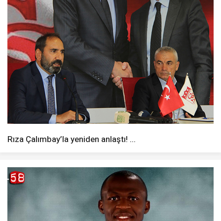
Rıza Çalımbay’la yeniden anlaştı! ...