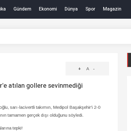
ika
Gündem
Ekonomi
Dünya
Spor
Magazin
+
A
-
e atılan gollere sevinmediği
u, sarı-lacivertli takımın, Medipol Başakşehir'i 2-0
arının tamamen gerçek dışı olduğunu söyledi.