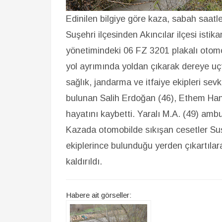
Edinilen bilgiye göre kaza, sabah saat
Suşehri ilçesinden Akıncılar ilçesi ist
yönetimindeki 06 FZ 3201 plakalı otomo
yol ayrımında yoldan çıkarak dereye uç
sağlık, jandarma ve itfaiye ekipleri sev
bulunan Salih Erdoğan (46), Ethem Hann
hayatını kaybetti. Yaralı M.A. (49) amb
Kazada otomobilde sıkışan cesetler Su
ekiplerince bulunduğu yerden çıkartıla
kaldırıldı.
Habere ait görseller: