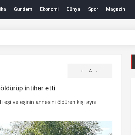
ika
Gündem
Ekonomi
Dünya
Spor
Magazin
+
A
-
öldürüp intihar etti
hlı eşi ve eşinin annesini öldüren kişi aynı