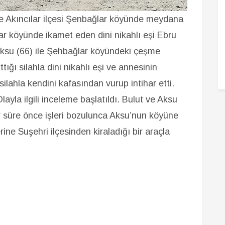
nde Akıncılar ilçesi Şenbağlar köyünde meydana
şar köyünde ikamet eden dini nikahlı eşi Ebru
ksu (66) ile Şehbağlar köyündeki çeşme
tığı silahla dini nikahlı eşi ve annesinin
ilahla kendini kafasından vurup intihar etti.
ayla ilgili inceleme başlatıldı. Bulut ve Aksu
bir süre önce işleri bozulunca Aksu’nun köyüne
ine Suşehri ilçesinden kiraladığı bir araçla