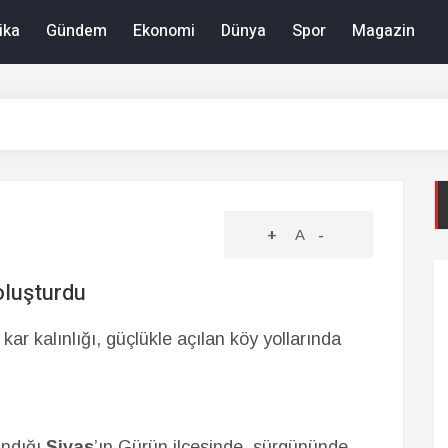
ika
Gündem
Ekonomi
Dünya
Spor
Magazin
+
A
-
oluşturdu
kar kalınlığı, güçlükle açılan köy yollarında
andığı
Sivas
’ın Gürün ilçesinde, sürgününde