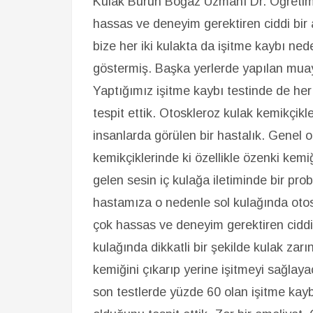
Kulak Burun Boğaz Uzmanı Dr. Öğretim 
hassas ve deneyim gerektiren ciddi bir
bize her iki kulakta da işitme kaybı ned
göstermiş. Başka yerlerde yapılan mua
Yaptığımız işitme kaybı testinde de her
tespit ettik. Otoskleroz kulak kemikçik
insanlarda görülen bir hastalık. Genel o
kemikçiklerinde ki özellikle özenki kem
gelen sesin iç kulağa iletiminde bir pr
hastamıza o nedenle sol kulağında otosk
çok hassas ve deneyim gerektiren ciddi 
kulağında dikkatli bir şekilde kulak zar
kemiğini çıkarıp yerine işitmeyi sağlay
son testlerde yüzde 60 olan işitme ka