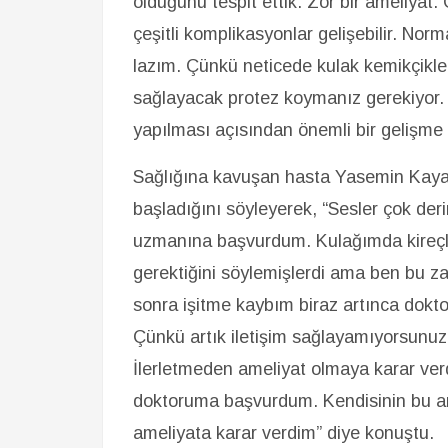
olduğunu tespit ettik. Zor bir ameliyat
çeşitli komplikasyonlar gelişebilir. Nor
lazım. Çünkü neticede kulak kemikçikleri
sağlayacak protez koymanız gerekiyor. Ç
yapılması açısından önemli bir gelişme 
Sağlığına kavuşan hasta Yasemin Kaya,
başladığını söyleyerek, “Sesler çok de
uzmanına başvurdum. Kulağımda kireçl
gerektiğini söylemişlerdi ama ben bu 
sonra işitme kaybım biraz artınca dok
Çünkü artık iletişim sağlayamıyorsunuz 
İlerletmeden ameliyat olmaya karar ver
doktoruma başvurdum. Kendisinin bu am
ameliyata karar verdim” diye konuştu.