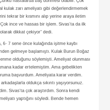
. Çünkü hastalarda baş dönmesi olabilir. Çok
mal kulak zarı ameliyatı gibi değerlendirmemek
ni tekrar bir kısmını alıp yerine araya iletim
ok ince ve hassas bir işlem. Sivas’ta da ilk
olarak dikkat çekiyor” dedi.
 6- 7 sene önce kulağında işitme kaybı
rinden gelmeye başlamıştı. Kulak Burun Boğaz
enme olduğunu söylemişti. Ameliyat olunması
zamana kadar ertelemiştim. Ama gebelikten
toruma başvurdum. Ameliyata karar verdim.
arkadaşlarla oldukça sıkıntı yaşıyorsunuz.
dim. Sivas’ta çok araştırdım. Sonra kendi
eliyatı yaptığını söyledi. Bende hemen