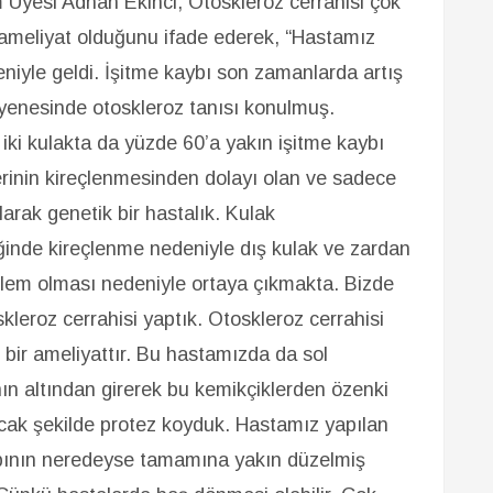
Üyesi Adnan Ekinci, Otoskleroz cerrahisi çok
 ameliyat olduğunu ifade ederek, “Hastamız
eniyle geldi. İşitme kaybı son zamanlarda artış
yenesinde otoskleroz tanısı konulmuş.
 iki kulakta da yüzde 60’a yakın işitme kaybı
lerinin kireçlenmesinden dolayı olan ve sadece
larak genetik bir hastalık. Kulak
iğinde kireçlenme nedeniyle dış kulak ve zardan
oblem olması nedeniyle ortaya çıkmakta. Bizde
leroz cerrahisi yaptık. Otoskleroz cerrahisi
bir ameliyattır. Bu hastamızda da sol
ının altından girerek bu kemikçiklerden özenki
acak şekilde protez koyduk. Hastamız yapılan
ybının neredeyse tamamına yakın düzelmiş