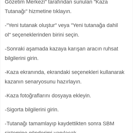
Gözetim Merkezi" tarafından sunulan "Kaza
Tutanağı" hizmetine tıklayın.
-"Yeni tutanak oluştur" veya "Yeni tutanağa dahil
ol" seçeneklerinden birini seçin.
-Sonraki aşamada kazaya karışan aracın ruhsat
bilgilerini girin.
-Kaza ekranında, ekrandaki seçenekleri kullanarak
kazanın senaryosunu hazırlayın.
-Kaza fotoğraflarını dosyaya ekleyin.
-Sigorta bilgilerini girin.
-Tutanağı tamamlayıp kaydettikten sonra SBM