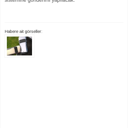
sistemine gönderimi yapılacak.
Habere ait görseller: