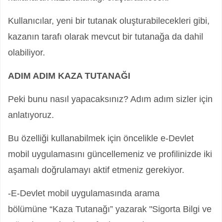
Kullanıcılar, yeni bir tutanak oluşturabilecekleri gibi,
kazanın tarafı olarak mevcut bir tutanağa da dahil
olabiliyor.
ADIM ADIM KAZA TUTANAĞI
Peki bunu nasıl yapacaksınız? Adım adım sizler için
anlatıyoruz.
Bu özelliği kullanabilmek için öncelikle e-Devlet
mobil uygulamasını güncellemeniz ve profilinizde iki
aşamalı doğrulamayı aktif etmeniz gerekiyor.
-E-Devlet mobil uygulamasında arama
bölümüne “Kaza Tutanağı” yazarak "Sigorta Bilgi ve