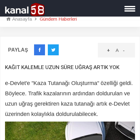
Anasayfa
Gündem Haberleri
PAYLAŞ
+
A
-
KAĞIT KALEMLE UZUN SÜRE UĞRAŞ ARTIK YOK
e-Devlet'e "Kaza Tutanağı Oluşturma" özelliği geldi.
Böylece. Trafik kazalarının ardından doldurulan ve
uzun uğraş gerektiren kaza tutanağı artık e-Devlet
üzerinden kolaylıkla doldurulabilecek.